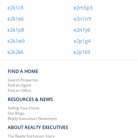
e2k1c8
e2m5p3
e2k1e6
e2n1n9
e2k1p8
e2n1y6
e2k1w9
e2p1g4
e2k2k6
e2p1k9
FIND A HOME
Search Properties
Find an Agent
Find an Office
RESOURCES & NEWS
Selling Your Home
Our Blogs
Realty Executives Newsroom
ABOUT REALTY EXECUTIVES
The Realty Executives Story