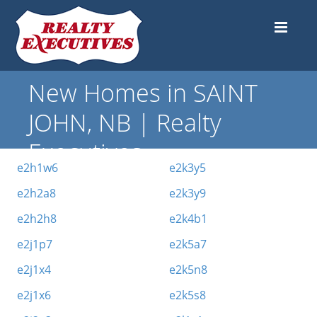
New Homes in SAINT
JOHN, NB | Realty
Executives
e2h1w6
e2k3y5
e2h2a8
e2k3y9
e2h2h8
e2k4b1
e2j1p7
e2k5a7
e2j1x4
e2k5n8
e2j1x6
e2k5s8